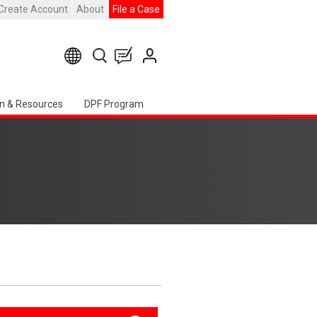
Create Account
About
File a Case
n & Resources
DPF Program