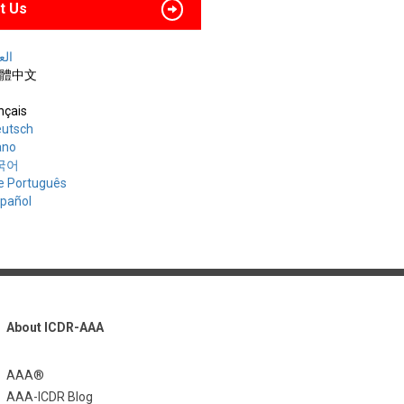
t Us
العربي
 繁體中文
nçais
utsch
iano
한국어
e Português
spañol
About ICDR-AAA
AAA®
AAA-ICDR Blog