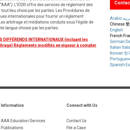
Contac
(“AAA”). L’ICDR offre des services de règlement des
tout lieu choisi par les parties. Les Procédures de
iques internationales pour fournir un règlement
Arabic ة
Les arbitrage et médiations conduits sous l’égide de
Chinese
e langue choisie par les parties.
English
French Fra
DIFFÉRENDS INTERNATIONAUX (incluant les
German De
itrage) Règlements modifiés en vigueur à compter
Italian Ital
Korean 
Portugues
Spanish E
Information
Connect with Us
AAA Education Services
Contact Us
Publications
File a Case