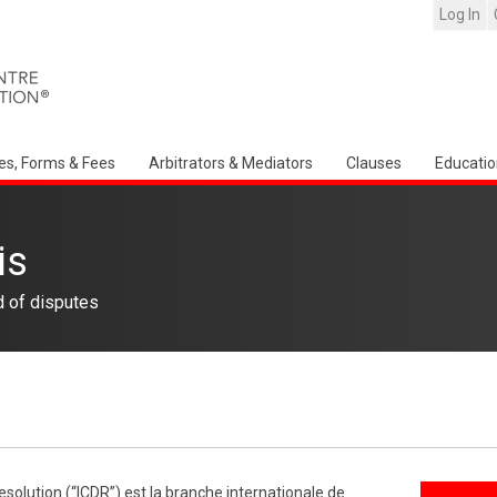
Log In
es, Forms & Fees
Arbitrators & Mediators
Clauses
Educatio
is
d of disputes
esolution (“ICDR”) est la branche internationale de