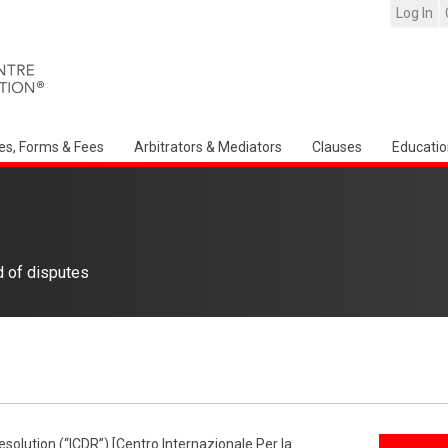
Log In
es, Forms & Fees
Arbitrators & Mediators
Clauses
Educatio
d of disputes
esolution (“ICDR”) [Centro Internazionale Per la