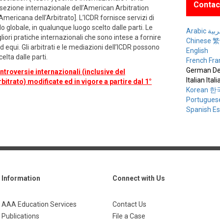
Contac
 sezione internazionale dell’American Arbitration
ericana dell’Arbitrato]. L’ICDR fornisce servizi di
lo globale, in qualunque luogo scelto dalle parti. Le
Arabic ة
liori pratiche internazionali che sono intese a fornire
Chinese
 equi. Gli arbitrati e le mediazioni dell’ICDR possono
English
elta dalle parti.
French Fra
German De
troversie internazionali (inclusive del
Italian Ital
trato) modificate ed in vigore a partire dal 1°
Korean 
Portugues
Spanish E
Information
Connect with Us
AAA Education Services
Contact Us
Publications
File a Case