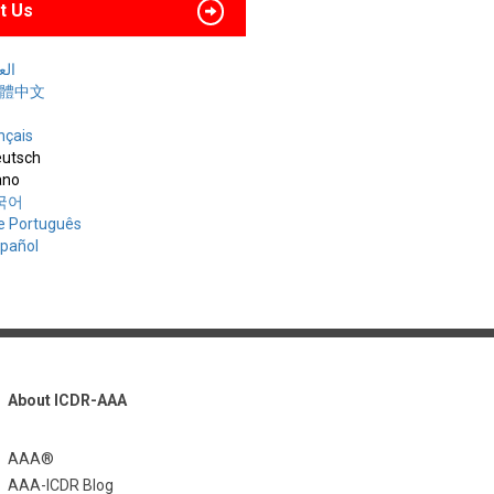
t Us
العربي
 繁體中文
nçais
utsch
iano
한국어
e Português
spañol
About ICDR-AAA
AAA®
AAA-ICDR Blog