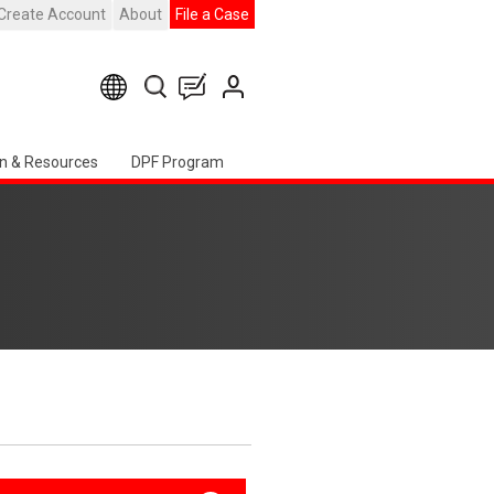
Create Account
About
File a Case
n & Resources
DPF Program