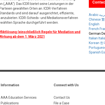
Contac
n („AAA“). Das ICDR bietet seine Leistungen in der
 Parteien gewählten Orten an. ICDR-Verfahren
tandards und sind darauf ausgerichtet, effiziente,
Arabic ة
n anzubieten. ICDR-Schieds- und Mediationsverfahren
Chinese
gewählten Sprache durchgeführt werden.
English
French Fra
fliktlösung (einschließlich Regeln für Mediation und
German De
 Wirkung ab dem 1. März 2021
Italian Ital
Korean 
Portugues
Spanish E
Information
Connect with Us
AAA Education Services
Contact Us
Publications
File a Case