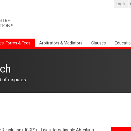
Log In
es, Forms & Fees
Arbitrators & Mediators
Clauses
Educatio
ch
d of disputes
 Resolution („ICDR“) ist die internationale Abteilung