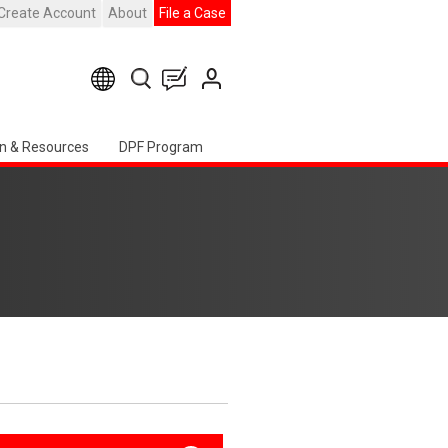
Create Account
About
File a Case
n & Resources
DPF Program