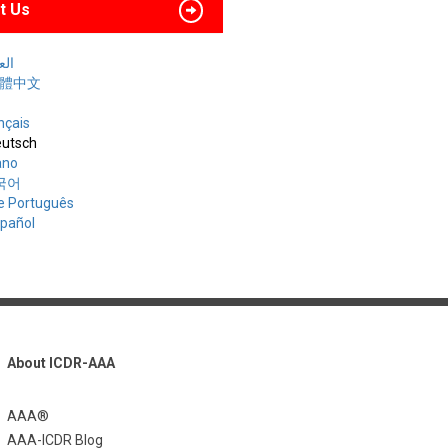
t Us
العربي
 繁體中文
nçais
utsch
iano
한국어
e Português
spañol
About ICDR-AAA
AAA®
AAA-ICDR Blog