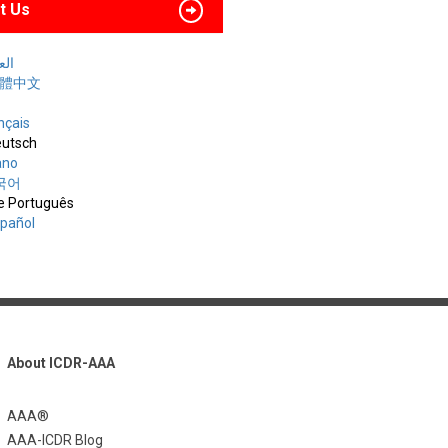
t Us
العربي
 繁體中文
nçais
utsch
iano
한국어
e Português
spañol
About ICDR-AAA
AAA®
AAA-ICDR Blog