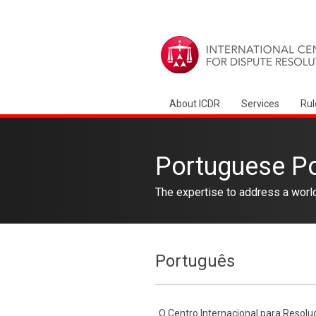
About ICDR
Services
Rul
Portuguese P
The expertise to address a worl
Português
O Centro Internacional para Resoluç