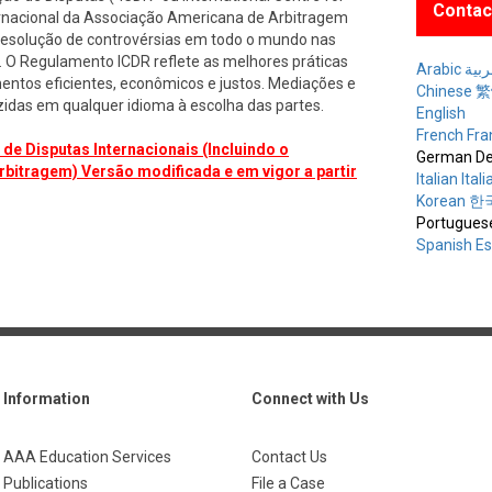
Contac
ternacional da Associação Americana de Arbitragem
 resolução de controvérsias em todo o mundo nas
s. O Regulamento ICDR reflete as melhores práticas
Arabic ة
entos eficientes, econômicos e justos. Mediações e
Chinese
idas em qualquer idioma à escolha das partes.
English
French Fra
e Disputas Internacionais (Incluindo o
German De
bitragem) Versão modificada e em vigor a partir
Italian Ital
Korean 
Portugues
Spanish E
Information
Connect with Us
AAA Education Services
Contact Us
Publications
File a Case