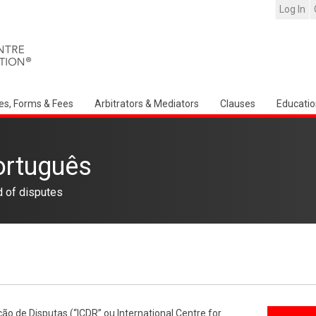
Log In
es, Forms & Fees
Arbitrators & Mediators
Clauses
Educatio
ortuguês
d of disputes
ão de Disputas (“ICDR” ou International Centre for