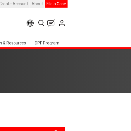
Create Account
About
File a Case
n & Resources
DPF Program